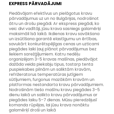
EXPRESS PĀRVADĀJUMI
Piedāvājam efektīvus un pielāgotus kravu 
pārvadājumus uz un no Bulgārijas, nodrošinot 
ātru un drošu piegādi. Ar ekspress piegādi, ko 
veic divi vadītāji, jūsu krava sasniegs galamērķi 
maksimāli īsā laikā. Ikdienas kravu savākšana 
un izsūtīšana garantē elastīgumu un ērtības, 
savukārt konkurētspējīgas cenas un uzticami 
piegādes laiki ļauj plānot pārvadājumus bez 
liekiem sarežģījumiem. Katru nedēļu 
organizējam 3–5 kravas mašīnas, piedāvājot 
dažāda veida piekabju tipus, tostarp tenta 
puspiekabes pilnām un saliktām kravām, 
refrižeratorus temperatūras jutīgiem 
sūtījumiem, furgonus mazākām kravām un 
platformas nestandarta kravu pārvadājumiem. 
Nodrošinām tiešo mašīnu kravu piegādes 3–5 
dienu laikā un salikto kravu pārvadājumus ar 
piegādes laiku 5–7 dienas. Mūsu pieredzējusī 
komanda rūpējas, lai jūsu krava nonāktu 
galamērķī droši un laikā