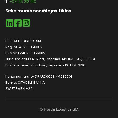
T: 
+371 26 212 913
Seko mums sociālajos tīklos
HORDA LOGISTICS SIA
Reģ. Nr. 40203356302
PVN Nr. LV40203356302
Juridiskā adrese : Rīga, Latgales iela 164 - 43, LV-1019
Pasta adrese : Kandava, Liepu iela 10-1, LV-3120
Konta numurs: LV91PARX0028144230001
Banka: CITADELE BANKA 
SWIFT:PARXLV22
© Horda Logistics SIA