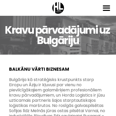
Kravu pārvadājumi uz 
Bulgāriju
BALKĀNU VĀRTI BIZNESAM
Bulgārija kā stratēģisks krustpunkts starp 
Eiropu un Āziju ir kļuvusi par vienu no 
pievilcīgākajiem galamērķiem profesionāliem 
kravu pārvadājumiem, un Horda Logistics ir jūsu 
uzticamais partneris šajos starptautiskajos 
loģistikas maršrutos. No rosīgās galvaspilsētas 
Sofijas līdz Melnās jūras ostas pilsētai Varnai, no 
industriālās Plovdivas līdz saulainajai Burgasai – 