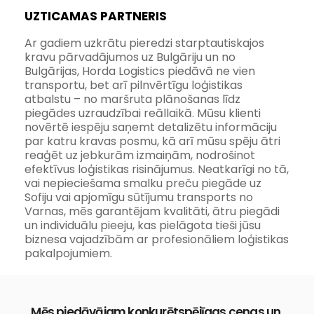
UZTICAMAS PARTNERIS
Ar gadiem uzkrātu pieredzi starptautiskajos 
kravu pārvadājumos uz Bulgāriju un no 
Bulgārijas, Horda Logistics piedāvā ne vien 
transportu, bet arī pilnvērtīgu loģistikas 
atbalstu – no maršruta plānošanas līdz 
piegādes uzraudzībai reāllaikā. Mūsu klienti 
novērtē iespēju saņemt detalizētu informāciju 
par katru kravas posmu, kā arī mūsu spēju ātri 
reaģēt uz jebkurām izmaiņām, nodrošinot 
efektīvus loģistikas risinājumus. Neatkarīgi no tā, 
vai nepieciešama smalku preču piegāde uz 
Sofiju vai apjomīgu sūtījumu transports no 
Varnas, mēs garantējam kvalitāti, ātru piegādi 
un individuālu pieeju, kas pielāgota tieši jūsu 
biznesa vajadzībām ar profesionāliem loģistikas 
pakalpojumiem.
Mēs piedāvājam konkurētspējīgas cenas un 