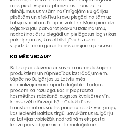
mēs piedāvājam optimizētus transporta 
risinājumus uz visām nozīmīgajām Bulgārijas 
pilsētām un efektīvu kravu piegādi no tām uz 
Latviju vai citām Eiropas valstīm. Mūsu pieredze 
loģistikā ļauj pārvarēt jebkuru izaicinājumu, 
nodrošinot ātru piegādi un pielāgotus loģistikas 
pakalpojumus, kas atbilst jūsu biznesa 
vajadzībām un garantē nevainojamu procesu.
KO MĒS VEDAM?
Bulgārija ir slavena ar saviem aromātiskajiem 
produktiem un rūpniecības izstrādājumiem, 
tāpēc no Bulgārijas uz Latviju mēs 
specializējamies importa loģistikā tādām 
precēm kā rožu eļļa, kas ir pieprasīta 
kosmētikas ražošanā, augstas kvalitātes vīni, 
konservēti dārzeņi, kā arī elektrības 
transformatori, saules paneļi un sadzīves ķīmija, 
kas iecienīti Baltijas tirgū. Savukārt uz Bulgāriju 
no Latvijas visbiežāk nodrošinām eksporta 
kravu pārvadājumus ar tehnoloģiskām 