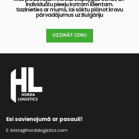
individuālu pieeju katram klientam.
 Sazinieties ar mums, lai sāktu plānot kravu 
pārvadājumus uz Bulgāriju
UZZINĀT CENU
Esi savienojumā ar pasauli!
E: 
krista@hordalogistics.com