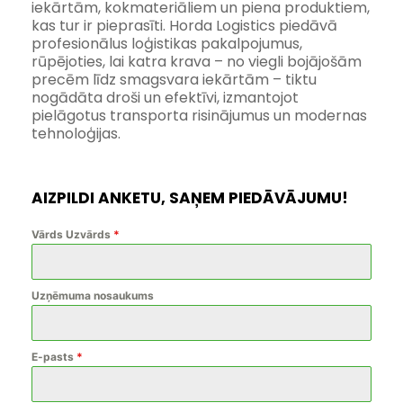
iekārtām, kokmateriāliem un piena produktiem, 
kas tur ir pieprasīti. Horda Logistics piedāvā 
profesionālus loģistikas pakalpojumus, 
rūpējoties, lai katra krava – no viegli bojājošām 
precēm līdz smagsvara iekārtām – tiktu 
nogādāta droši un efektīvi, izmantojot 
pielāgotus transporta risinājumus un modernas 
tehnoloģijas.
AIZPILDI ANKETU, SAŅEM PIEDĀVĀJUMU!
Vārds Uzvārds
*
Uzņēmuma nosaukums
E-pasts
*