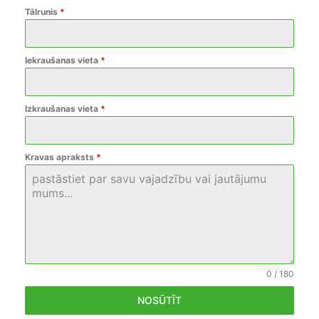
Tālrunis
*
Iekraušanas vieta
*
Izkraušanas vieta
*
Kravas apraksts
*
0 / 180
NOSŪTĪT