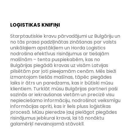
LOĢISTIKAS KNIFIŅI
Starptautiskie kravu pārvadājumi uz Bulgāriju un 
no tās prasa padziļinātas zināšanas par valsts 
unikālajiem apstākļiem un Horda Logistics 
nodrošina efektīvus risinājumus ar tiešajām 
mašīnām – tenta puspiekabēm, kas no 
Bulgārijas piegādā kravas uz visām Latvijas 
pilsētām par ļoti pieejamām cenām. Mēs bieži 
izmantojam tiešās mašīnas, tāpēc piegādes 
laiks ir ātrs un paredzams, kas ir būtiski mūsu 
klientiem. Turklāt mūsu Bulgārijas partneri paši 
sazinās ar iekraušanas vietām un precizē visu 
nepieciešamo informāciju, nodrošinot veiksmīgu 
informācijas apriti, kas ir liels pluss loģistikas 
procesā. Mūsu pieredze ļauj pielāgot piegādes 
risinājumus jebkurai kravai, lai tā nonāktu 
galamērķī nevainojamā stāvoklī.